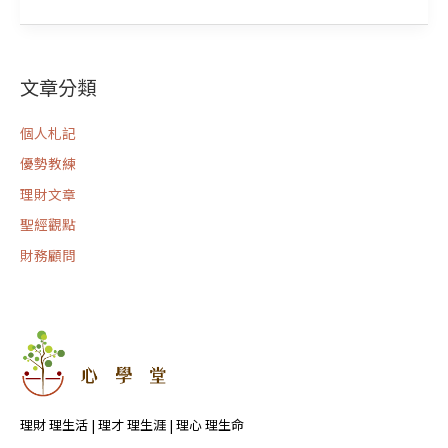
向
新
旅
程
文章分類
個人札記
優勢教練
理財文章
聖經觀點
財務顧問
理財 理生活 | 理才 理生涯 | 理心 理生命