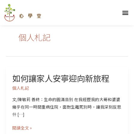
跳
至
選
關於我們
理財學堂
優勢學堂
財顧學堂
蓋洛普區
部落格區
學員心得
主
單
要
內
個人札記
容
如何讓家人安寧迎向新旅程
如
何
個人札記
讓
家
文/陳敏莉 善終：生命的圓滿告別 在我經歷我的大哥和婆婆
人
幾乎在同一時間重病住院，面對生離死別時，讓我深刻反思
安
什 […]
寧
閱讀全文 »
迎