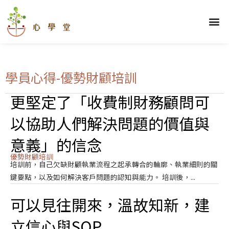
跳
至
選
關於我們
理財學堂
優勢學堂
財顧學堂
蓋洛普區
部落格區
學員心得
主
單
要
內
容
學員心得-優勢財顧培訓
更堅定了「收費制財務顧問可
頁
頁
以協助人們解決問題的價值與
面
面
意義」的信念
優勢財顧培訓
培訓前，自己欠缺財顧執業流程之起承轉合的輪廓、執業細則的關
鍵要點，以及如何解決客戶問題的認知與能力。 培訓後，...
可以見往開來，溫故知新，建
立信心與SOP