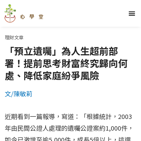
跳
至
選
關於我們
理財學堂
優勢學堂
財顧學堂
蓋洛普區
部落格區
學員心得
主
單
要
內
理財文章
容
「預立遺囑」為人生超前部
署！提前思考財富終究歸向何
處、降低家庭紛爭風險
文/陳敏莉
近期看到一篇報導，寫道：「根據統計，2003
年由民間公證人處理的遺囑公證案約1,000件，
如今已激增至逾5,000件，成長5倍以上，這還