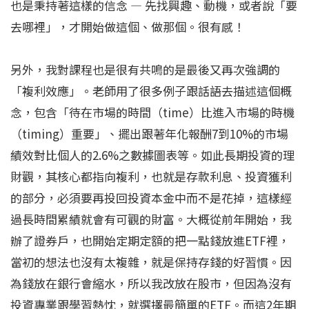
也是秉持著這樣的信念 — 先找興趣、動機，或者說「要
去哪裡」，才開始做這個、做那個。很有感！
另外，我對課程也是很有共鳴的是最後又再次強調的
「複利效應」。老師用了很多例子跟話語去描述這個概
念，包含「待在市場的時間（time）比進入市場的時機
（timing）重要」、擺出跟著年化報酬7到10%的市場
績效對比個人的2.6%之數據圖表等。如此長期投資的理
財觀，其核心都指向複利，也就是存款利息、投資獲利
的部分，必須要再投回投資本金中而不是花掉，這樣經
過長時間累績就會有可觀的財富。大概從前年開始，我
辦了證券戶，也開始定期定額的把一點錢放進ETF裡，
當初的想法也沒有太複雜，就是保持存錢的好習慣。因
為錢放在銀行會縮水，所以我改放在股市，但因為沒有
投資專業跟學習熱忱，就選擇最簡單的ETF。而這2年期