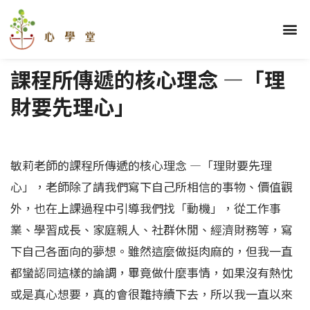
跳
至
選
關於我們
理財學堂
優勢學堂
財顧學堂
蓋洛普區
部落格區
學員心得
主
單
要
課程所傳遞的核心理念 —「理
內
容
財要先理心」
敏莉老師的課程所傳遞的核心理念 —「理財要先理
心」，老師除了請我們寫下自己所相信的事物、價值觀
外，也在上課過程中引導我們找「動機」，從工作事
業、學習成長、家庭親人、社群休閒、經濟財務等，寫
下自己各面向的夢想。雖然這麼做挺肉麻的，但我一直
都蠻認同這樣的論調，畢竟做什麼事情，如果沒有熱忱
或是真心想要，真的會很難持續下去，所以我一直以來