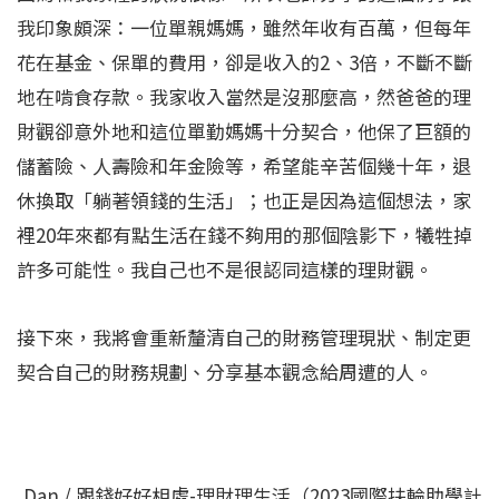
我印象頗深：一位單親媽媽，雖然年收有百萬，但每年
花在基金、保單的費用，卻是收入的2、3倍，不斷不斷
地在啃食存款。我家收入當然是沒那麼高，然爸爸的理
財觀卻意外地和這位單勤媽媽十分契合，他保了巨額的
儲蓄險、人壽險和年金險等，希望能辛苦個幾十年，退
休換取「躺著領錢的生活」；也正是因為這個想法，家
裡20年來都有點生活在錢不夠用的那個陰影下，犧牲掉
許多可能性。我自己也不是很認同這樣的理財觀。
接下來，我將會重新釐清自己的財務管理現狀、制定更
契合自己的財務規劃、分享基本觀念給周遭的人。
Dan / 跟錢好好相處-理財理生活（2023國際扶輪助學計