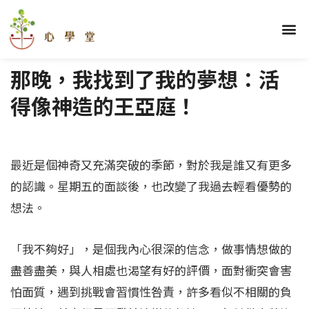
跳
至
選
關於我們
理財學堂
優勢學堂
財顧學堂
蓋洛普區
部落格區
學員心得
主
單
要
那晚，我找到了我的夢想：活
內
容
得像神造的王亞庭！
最近是個神奇又充滿突破的季節，對於我是誰又有更多
的認識。星期五的面談後，也改變了我過去輕看優勢的
想法。
「我不夠好」，是個我內心很深的信念，做事情想做的
盡善盡美，與人相處也渴望有好的評價，面對衝突會害
怕面質，遇到挑戰會習慣性咎責，許多看似不相關的負