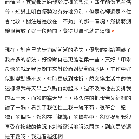
面情境，其實都是原發於這樣的想法。四年前做完蓋洛
普，知識上明白優勢沒有好壞分別，但是心裡還是不住
會比較，關注還是放在「不夠」的那一區塊，然後將測
驗報告放了好一段時間，覺得其實也就是這樣
。
現在，對自己的無力感漸漸的消失，優勢的討論翻轉了
我許多的想法，好像對自己更能溫柔一些，真好！印象
最深的就是我長期下來對於面對變動的矛盾，工作中好
似對變動提不勁，有時更感到挫折，然交換生活中的快
速卻讓我每天早上八點自動起床，迫不及待地去安排我
的每一天。面談的當天早上，我久違的把報告又細細的
讀了一遍，看到了我個性上我一絲不苟，很符合「
紀
律
」的個性，然卻在「
統籌
」的優勢中，卻又提到我很
享受在複雜的情況下創新靈活地解決問題，到底是變還
是不變呀，我越看越迷糊。