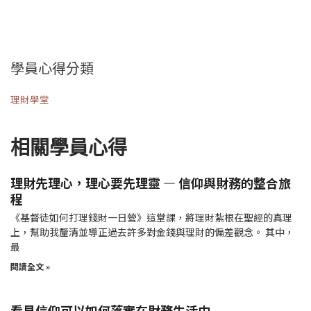
學員心得分類
理財學堂
相關學員心得
理財先理心，理心要先理靈 — 信仰與財務的整合旅
程
《基督徒如何打理錢財一日營》這堂課，將理財紮根在聖經的真理
上，幫助我釐清並導正過去許多對金錢與理財的偏差觀念。 其中，
最
閱讀全文 »
看見信仰可以如何落實在財務生活中