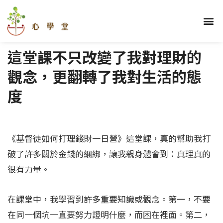
跳
至
選
關於我們
理財學堂
優勢學堂
財顧學堂
蓋洛普區
部落格區
學員心得
主
單
要
這堂課不只改變了我對理財的
內
容
觀念，更翻轉了我對生活的態
度
《基督徒如何打理錢財一日營》這堂課，真的幫助我打
破了許多關於金錢的綑綁，讓我親身體會到：真理真的
很有力量。
在課堂中，我學習到許多重要知識或觀念。第一，不要
在同一個坑一直要努力證明什麼，而困在裡面。第二，