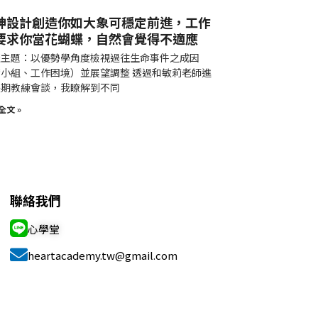
神設計創造你如大象可穩定前進，工作
要求你當花蝴蝶，自然會覺得不適應
談主題：以優勢學角度檢視過往生命事件之成因
小組、工作困境）並展望調整 透過和敏莉老師進
長期教練會談，我瞭解到不同
全文 »
聯絡我們
心學堂
heartacademy.tw@gmail.com