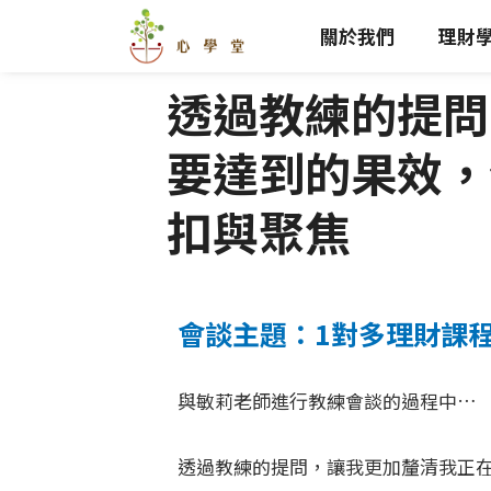
跳
關於我們
理財
至
主
透過教練的提問
要
內
要達到的果效，
容
扣與聚焦
會談主題：1對多理財課
與敏莉老師進行教練會談的過程中…
透過教練的提問，讓我更加釐清我正