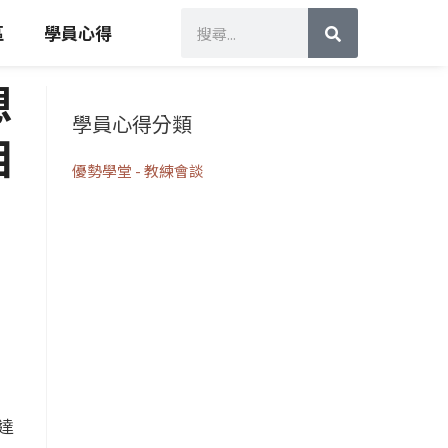
搜
搜
尋
區
學員心得
尋
想
學員心得分類
相
優勢學堂 - 教練會談
達