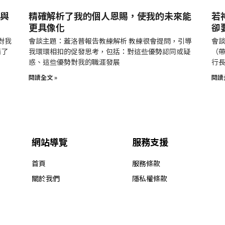
與
精確解析了我的個人恩賜，使我的未來能
若
更具像化
卻
對我
會談主題：蓋洛普報告教練解析 教練很會提問，引導
會
清了
我環環相扣的促發思考，包括：對這些優勢認同或疑
（帶
惑、這些優勢對我的職涯發展
行
閱讀全文 »
閱讀
網站導覽
服務支援
首頁
服務條款
關於我們
隱私權條款