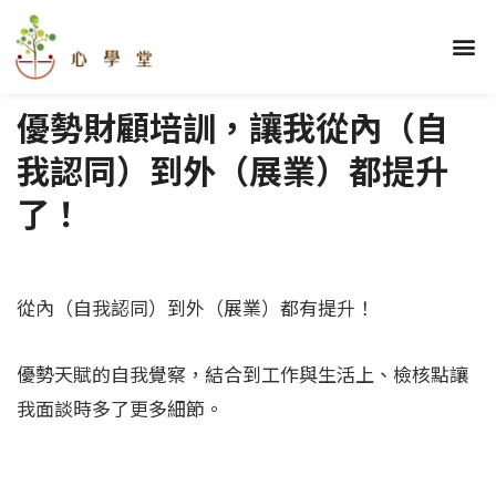
跳
至
選
關於我們
理財學堂
優勢學堂
財顧學堂
蓋洛普區
部落格區
學員心得
主
單
要
優勢財顧培訓，讓我從內（自
內
容
我認同）到外（展業）都提升
了！
從內（自我認同）到外（展業）都有提升！
優勢天賦的自我覺察，結合到工作與生活上、檢核點讓
我面談時多了更多細節。