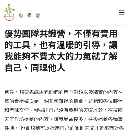
跳
至
選
關於我們
理財學堂
優勢學堂
財顧學堂
蓋洛普區
部落格區
學員心得
主
單
要
優勢團隊共識營，不僅有實用
內
容
的工具，也有溫暖的引導，讓
我能夠不費太大的力氣就了解
自己、同理他人
首先，想要先感謝老師們的用心帶領以及精實的內容～
真的覺得這次是一個非常難得的機會，能夠和各位夥伴
和老師交流、發掘出自己沒有發現的天賦才幹。在這兩
天工作坊得到的內容，讓我受益良多，往後遇到各種事
件時， 也會想到可以運用自己的哪個天賦才幹來面對各