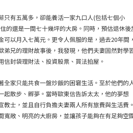
薪只有五萬多，卻能養活一家九口人(包括七個小
，住的還是一間七十幾坪的大房。同時，預估退休後
金可以月入七萬元。更令人佩服的是，過去20年間
歐弟兄的理財故事後，我發現，他們夫妻固然對學
用信封袋理財法、投資股票、買法拍屋。
著全家只能共食一盤炒飯的困窘生活。至於他們的
一起散步、孵夢。當時歐東信告訴太太，他的夢想
宣教士，並且自行負擔夫妻兩人所有旅費與生活費
間寬敞、明亮的大廚房，並讓孩子能夠在有足夠空