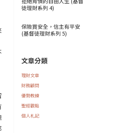
拒絕背債的自由人生 (基督
徒理財系列 4)
保險買安全，信主有平安
來
(基督徒理財系列 5)
不
文章分類
理財文章
財務顧問
留
優勢教練
有
聖經觀點
個人札記
想
那