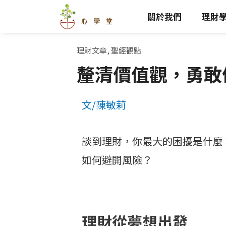
跳
關於我們
理財
至
主
要
理財文章
,
聖經觀點
內
釐清價值觀，勇敢做
容
文/陳敏莉
談到理財，你最大的困擾是什麼
如何避開風險？
理財從夢想出發